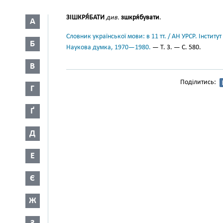
ЗІШКРЯ́БАТИ
див.
зшкря́бувати
.
А
Словник української мови: в 11 тт. / АН УРСР. Інститут
Б
Наукова думка, 1970—1980.
— Т. 3. — С. 580.
В
Поділитись:
Г
Ґ
Д
Е
Є
Ж