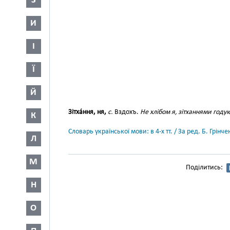
З
И
І
Ї
Й
Зітха́ння, ня,
с.
Вздохъ.
Не хлібом я, зітханнями году
К
Словарь української мови: в 4-х тт. / За ред. Б. Грін
Л
М
Поділитись:
Н
О