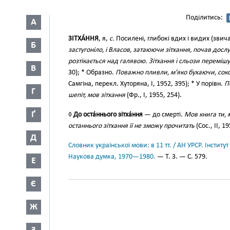
Поділитись:
А
ЗІТХА́ННЯ
, я,
с.
Посилені, глибокі вдих і видих (звич
Б
застугоніло, і Власов, затаюючи зітхання, почав досл
розтікається над галявою. Зітхання і сльози перемішую
В
30); * Образно.
Поважно пливли, м’яко бухаючи, соков
Самгіна, перекл. Хуторяна, І, 1952, 395); * У порівн.
П
Г
шепіт, мов зітхання
(Фр., І, 1955, 254).
Ґ
◊
До оста́ннього зітха́ння
— до смерті.
Мов книга ти, м
останнього зітхання її не зможу прочитать
(Сос., II, 1
Д
Словник української мови: в 11 тт. / АН УРСР. Інститут
Наукова думка, 1970—1980.
— Т. 3. — С. 579.
Е
Є
Ж