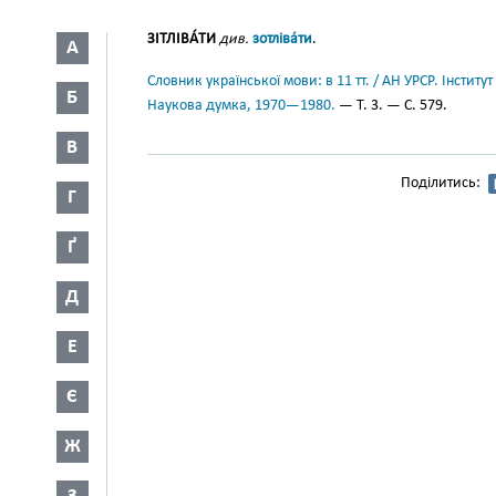
ЗІТЛІВА́ТИ
див.
зотліва́ти
.
А
Словник української мови: в 11 тт. / АН УРСР. Інститут
Б
Наукова думка, 1970—1980.
— Т. 3. — С. 579.
В
Поділитись:
Г
Ґ
Д
Е
Є
Ж