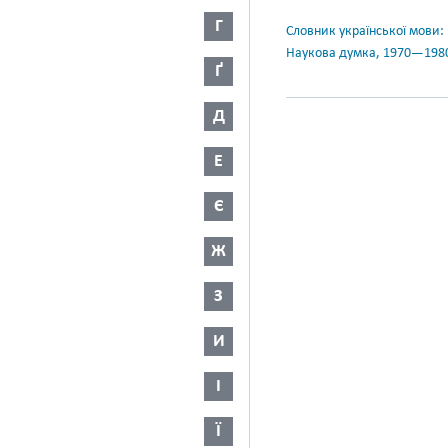
Г
Словник української мови: в 
Наукова думка, 1970—198
Ґ
Д
Е
Є
Ж
З
И
І
Ї