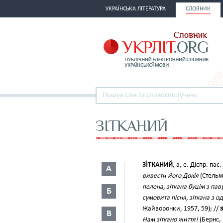
УКРАЇНСЬКА ЛІТЕРАТУРА
СЛОВНИК
ЗІТКАНИЙ
ЗІ́ТКАНИЙ
, а, е. Дієпр. пас
А
вивести його Докія
(Стельма
пелена, зіткана буцім з пав
Б
сумовита пісня, зіткана з 
Жайворонки, 1957, 59); //
з
В
Нам зіткано життя!
(Бернс, 