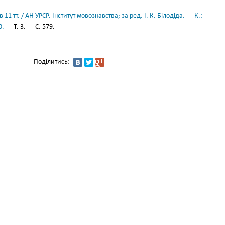
11 тт. / АН УРСР. Інститут мовознавства; за ред. І. К. Білодіда. — К.:
0.
— Т. 3. — С. 579.
Поділитись: