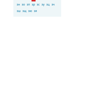
зн
зо
зп
зр
зс
зу
зц
зч
зш
зщ
зю
зя