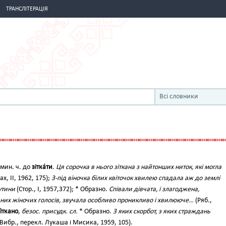
ТРАНСЛІТЕРАЦІЯ
Всі словники
. мин. ч. до
зітка́ти
.
Ця сорочка в нього зіткана з найтонших ниток, які могла
х, II, 1962, 175);
З-під віночка білих квіточок хвилею спадала аж до землі
утини
(Стор., І, 1957,372); * Образно.
Співали дівчата, і злагоджена,
одних жіночих голосів, звучала особливо проникливо і хвилююче…
(Ряб.,
і́ткано
,
безос. присудк. сл.
* Образно.
З яких скорбот, з яких страждань
Вибр., перекл. Лукаша і Мисика, 1959, 105).