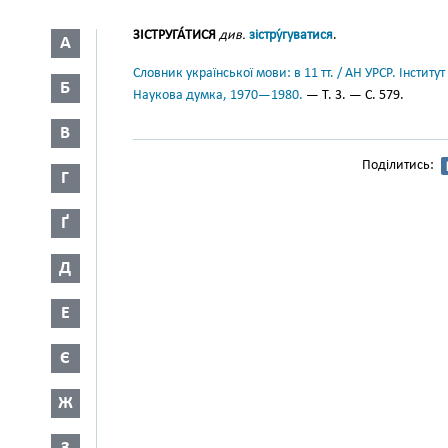
ЗІСТРУГА́ТИСЯ
див.
зістру́гуватися
.
А
Словник української мови: в 11 тт. / АН УРСР. Інститут
Б
Наукова думка, 1970—1980.
— Т. 3. — С. 579.
В
Поділитись:
Г
Ґ
Д
Е
Є
Ж