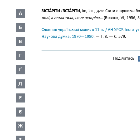
ЗІСТА́РІТИ
і
ЗСТА́РІТИ
, ію, ієш,
док.
Стати старшим або 
А
полі, а стала тиха, наче зстаріла…
(Вовчок, VI, 1956, 3
Б
Словник української мови: в 11 тт. / АН УРСР. Інститут
Наукова думка, 1970—1980.
— Т. 3. — С. 579.
В
Г
Поділитись:
Ґ
Д
Е
Є
Ж