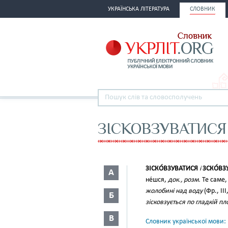
УКРАЇНСЬКА ЛІТЕРАТУРА
СЛОВНИК
ЗІСКОВЗУВАТИСЯ
ЗІСКО́ВЗУВАТИСЯ
і
ЗСКО́ВЗ
А
не́шся,
док., розм.
Те саме
жолобині над воду
(Фр., III
Б
зісковзується по гладкій пл
В
Словник української мови: в 