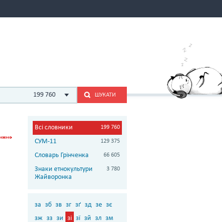
199 760
ШУКАТИ
Всі словники
199 760
СУМ-11
129 375
Словарь Грінченка
66 605
Знаки етнокультури
3 780
Жайворонка
за
зб
зв
зг
зґ
зд
зе
зє
зж
зз
зи
зі
зї
зй
зл
зм