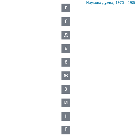
Наукова думка, 1970—198
Г
Ґ
Д
Е
Є
Ж
З
И
І
Ї