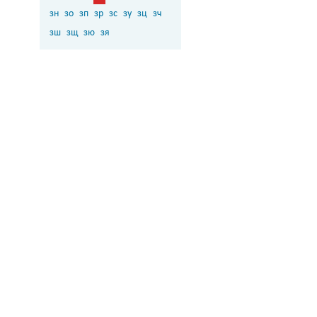
зн
зо
зп
зр
зс
зу
зц
зч
зш
зщ
зю
зя