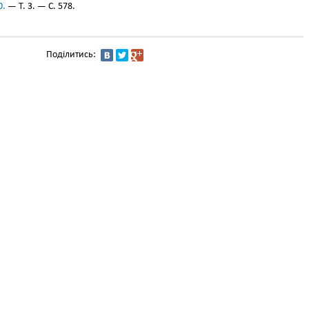
0.
— Т. 3. — С. 578.
Поділитись: