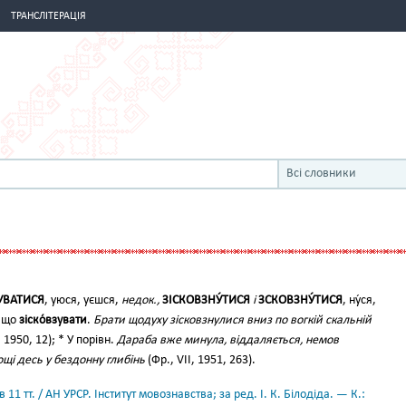
ТРАНСЛІТЕРАЦІЯ
Всі словники
УВАТИСЯ
, уюся, уєшся,
недок.,
ЗІСКОВЗНУ́ТИСЯ
і
ЗСКОВЗНУ́ТИСЯ
, ну́ся,
, що
зіско́взувати
.
Брати щодуху зісковзнулися вниз по вогкій скальній
, 1950, 12); * У порівн.
Дараба вже минула, віддаляється, немов
ощі десь у бездонну глибінь
(Фр., VII, 1951, 263).
11 тт. / АН УРСР. Інститут мовознавства; за ред. І. К. Білодіда. — К.: