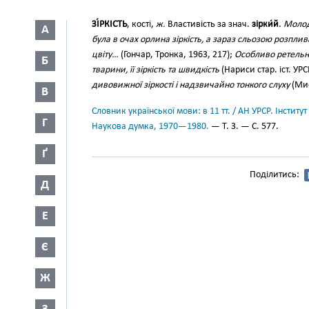
ЗІ́РКІСТЬ
, кості,
ж.
Властивість за знач.
зірки́й
.
Молод
А
була в очах орлина зіркість, а зараз сльозою розпли
цвіту…
(Гончар, Тронка, 1963, 217);
Особливо ретельно
Б
тварини, її зіркість та швидкість
(Нариси стар. іст. УРС
дивовижної зіркості і надзвичайно тонкого слуху
(Мис
В
Словник української мови: в 11 тт. / АН УРСР. Інститут
Г
Наукова думка, 1970—1980.
— Т. 3. — С. 577.
Ґ
Поділитись:
Д
Е
Є
Ж