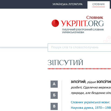
УКРАЇНСЬКА ЛІТЕРАТУРА
СЛОВНИК
ЗІПСУТИЙ
ЗІПСУ́ТИЙ
,
рідше
ЗОПСУ́ТИ
А
розбиті, Сіделечко мережан
природи, але бездонно зіп
Б
Словник української мови: в 
В
Наукова думка, 1970—198