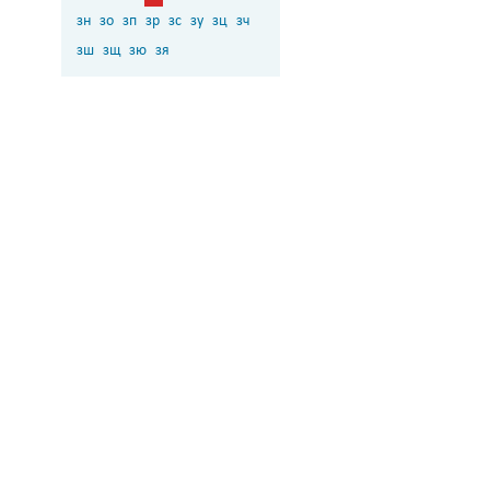
зн
зо
зп
зр
зс
зу
зц
зч
зш
зщ
зю
зя