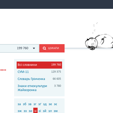
199 760
ШУКАТИ
Всі словники
199 760
СУМ-11
129 375
Словарь Грінченка
66 605
Знаки етнокультури
3 780
Жайворонка
за
зб
зв
зг
зґ
зд
зе
зє
зж
зз
зи
зі
зї
зй
зл
зм