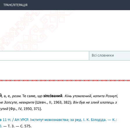
ТРАНСЛІТЕРАЦІЯ
Всі словники
Й
, а, е,
розм.
Те саме, що
зіпсо́ваний
.
Кінь утомлений, копита Розкуті,
е Зопсуте, невкрите
(Шевч., II, 1963, 382);
Він був не злий хлопець з
сутий
(Фр., IV, 1950, 371).
11 тт. / АН УРСР. Інститут мовознавства; за ред. І. К. Білодіда. — К.:
0.
— Т. 3. — С. 575.