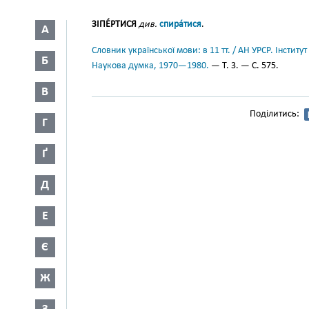
ЗІПЕ́РТИСЯ
див.
спира́тися
.
А
Словник української мови: в 11 тт. / АН УРСР. Інститут
Б
Наукова думка, 1970—1980.
— Т. 3. — С. 575.
В
Поділитись:
Г
Ґ
Д
Е
Є
Ж