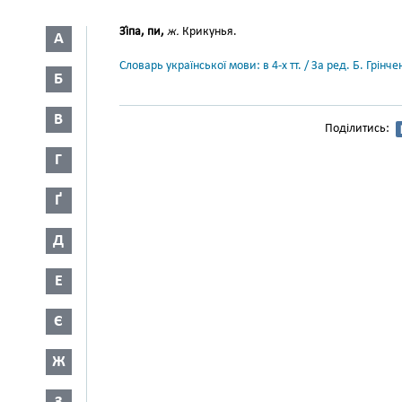
Зі́па, пи,
ж.
Крикунья.
А
Словарь української мови: в 4-х тт. / За ред. Б. Грін
Б
В
Поділитись:
Г
Ґ
Д
Е
Є
Ж