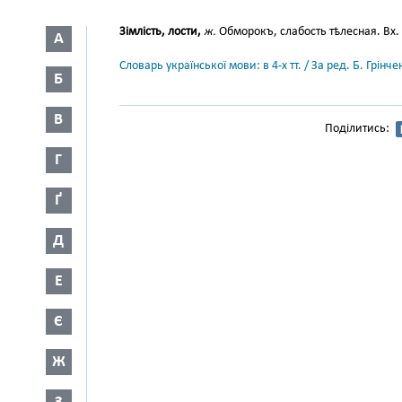
Зімлість, лости,
ж.
Обморокъ, слабость тѣлесная. Вх. 
А
Словарь української мови: в 4-х тт. / За ред. Б. Грін
Б
В
Поділитись:
Г
Ґ
Д
Е
Є
Ж