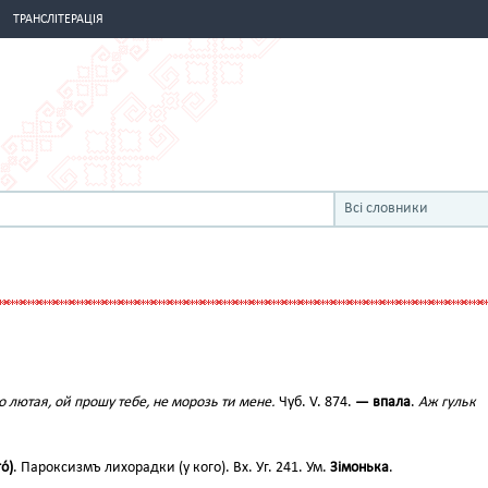
ТРАНСЛІТЕРАЦІЯ
Всі словники
мо лютая, ой прошу тебе, не морозь ти мене.
Чуб. V. 874.
— впала
.
Аж гульк
о́)
. Пароксизмъ лихорадки (у кого). Вх. Уг. 241. Ум.
Зімонька
.