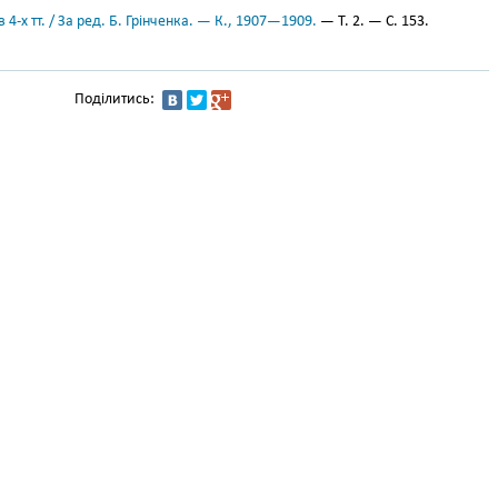
 4-х тт. / За ред. Б. Грінченка. — К., 1907—1909.
— Т. 2. — С. 153.
Поділитись: