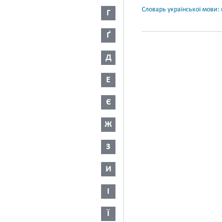
Словарь української мови: в
Г
Ґ
Д
Е
Є
Ж
З
И
І
Ї