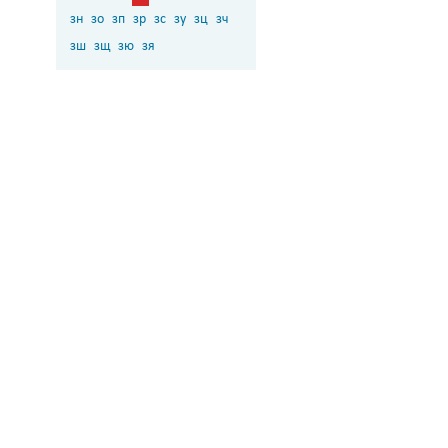
зн
зо
зп
зр
зс
зу
зц
зч
зш
зщ
зю
зя