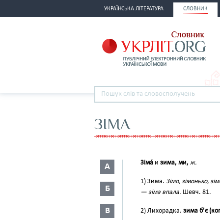
УКРАЇНСЬКА ЛІТЕРАТУРА
СЛОВНИК
ЗІМА
Зіма́
и
зима, ми,
ж.
А
1) Зима.
Зімо, зімонько, зі
Б
— зіма впала.
Шевч. 81.
В
2) Лихорадка.
зима б’є (ког