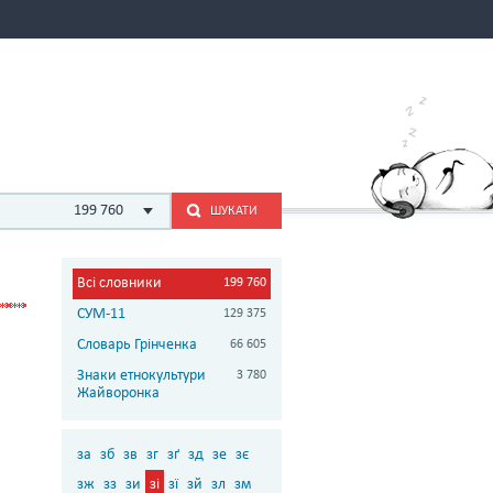
199 760
ШУКАТИ
Всі словники
199 760
СУМ-11
129 375
Словарь Грінченка
66 605
Знаки етнокультури
3 780
Жайворонка
за
зб
зв
зг
зґ
зд
зе
зє
зж
зз
зи
зі
зї
зй
зл
зм