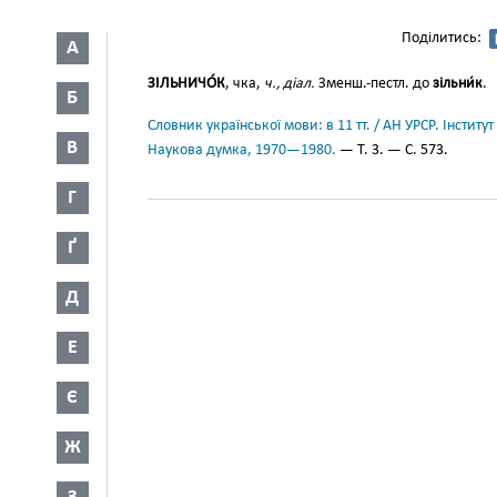
Поділитись:
А
ЗІЛЬНИЧО́К
, чка,
ч., діал.
Зменш.-пестл. до
зільни́к
.
Б
Словник української мови: в 11 тт. / АН УРСР. Інститут
В
Наукова думка, 1970—1980.
— Т. 3. — С. 573.
Г
Ґ
Д
Е
Є
Ж