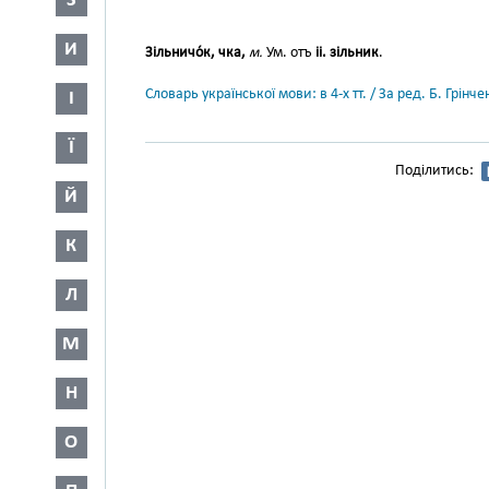
З
И
Зільничо́к, чка,
м.
Ум. отъ
ii. зільник
.
Словарь української мови: в 4-х тт. / За ред. Б. Грін
І
Ї
Поділитись:
Й
К
Л
М
Н
О