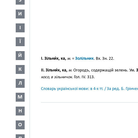
З
И
І
Ї
Й
I. Зільни́к, ка,
м.
=
Золільник
. Вх. Зн. 22.
К
II. Зільни́к, ка,
м.
Огородъ, содержащій зелень. Ум.
косо, в зільничок.
Гол. IV. 313.
Л
Словарь української мови: в 4-х тт. / За ред. Б. Грін
М
Н
О