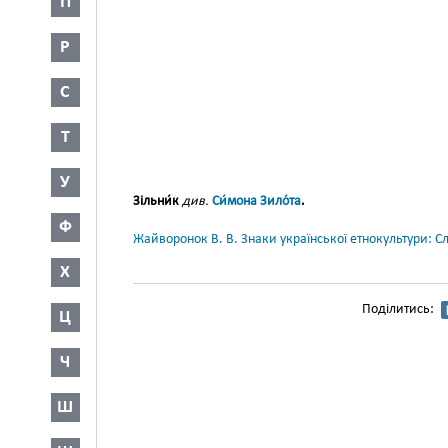
П
Р
С
Т
У
Зільни́к
див.
Си́мона Зило́та
.
Ф
Жайворонок В. В. Знаки української етнокультури: С
Х
Поділитись:
Ц
Ч
Ш