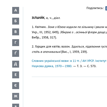
Поділитись:
А
ЗІЛЬНИ́К
, а,
ч., діал.
Б
1. Квітник.
Зоня з Юзею ходили по зільнику і рвали к
В
Укр., III, 1952, 649);
Збираю з ..осінньої флори дещо д
Вибр., 1958, 317).
Г
2. Горщик для квітів; вазон.
Здається, підвіконня гус
стоїть в опочивальні
(Вас., І, 1959, 239).
Ґ
Словник української мови: в 11 тт. / АН УРСР. Інститут
Д
Наукова думка, 1970—1980.
— Т. 3. — С. 573.
Е
Є
Ж