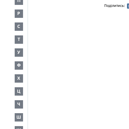
П
Поділитись:
Р
С
Т
У
Ф
Х
Ц
Ч
Ш