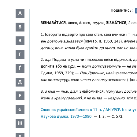
Поділитись:
А
ЗІЗНАВА́ТИСЯ
, а́юся, а́єшся,
недок.,
ЗІЗНА́ТИСЯ
, а́юс
Б
1. Говорити відверто про свій стан, свої вчинки і т. і
В
він довго не зізнавався
(Гончар, II, 1959, 143);
Марія з
догану, вона хотіла була прийти до нього, але не зв
Г
2.
юр.
Подавати усно чи письмово якісь відомості, дан
допитів або на суді. —
Коли допитуватимуть — не зізн
Ґ
Єдина, 1959, 229); —
Пан Дорошко, навіщо вам поми
нас винагороду, коли чесно у всьому зізнаєтесь
(Цюпа
Д
3.
з ким — чим, діал.
Знайомитися.
Чому він і досі 
Е
їхали в країну голених), я не питав — незручно. Ми т
Є
Словник української мови: в 11 тт. / АН УРСР. Інститут
Наукова думка, 1970—1980.
— Т. 3. — С. 572.
Ж