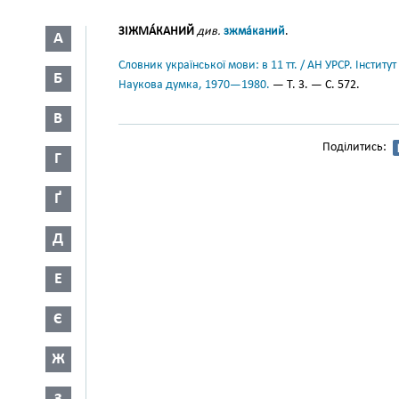
ЗІЖМА́КАНИЙ
див.
зжма́каний
.
А
Словник української мови: в 11 тт. / АН УРСР. Інститут
Б
Наукова думка, 1970—1980.
— Т. 3. — С. 572.
В
Поділитись:
Г
Ґ
Д
Е
Є
Ж