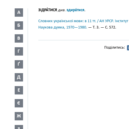
ЗІДРА́ТИСЯ
див.
здира́тися
.
А
Словник української мови: в 11 тт. / АН УРСР. Інститут
Б
Наукова думка, 1970—1980.
— Т. 3. — С. 572.
В
Поділитись:
Г
Ґ
Д
Е
Є
Ж