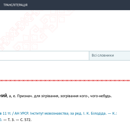
ТРАНСЛІТЕРАЦІЯ
Всі словники
ЬНИЙ
, а, е. Признач. для зігрівання, зогрівання кого-, чого-небудь.
11 тт. / АН УРСР. Інститут мовознавства; за ред. І. К. Білодіда. — К.:
0.
— Т. 3. — С. 572.