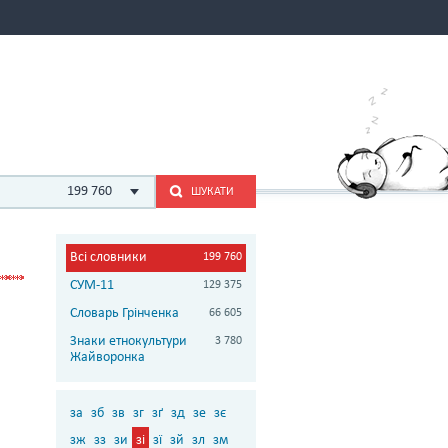
199 760
ШУКАТИ
Всі словники
199 760
СУМ-11
129 375
Словарь Грінченка
66 605
Знаки етнокультури
3 780
Жайворонка
за
зб
зв
зг
зґ
зд
зе
зє
зж
зз
зи
зі
зї
зй
зл
зм