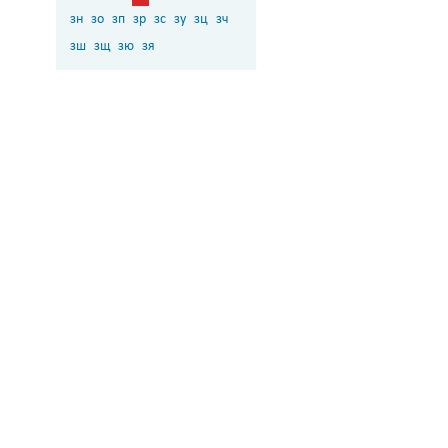
зн
зо
зп
зр
зс
зу
зц
зч
зш
зщ
зю
зя