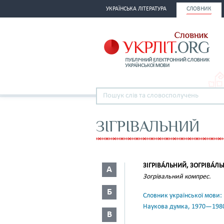
УКРАЇНСЬКА ЛІТЕРАТУРА
СЛОВНИК
ЗІГРІВАЛЬНИЙ
ЗІГРІВА́ЛЬНИЙ, ЗОГРІВА́Л
А
Зогрівальний компрес.
Б
Словник української мови: в 
Наукова думка, 1970—198
В