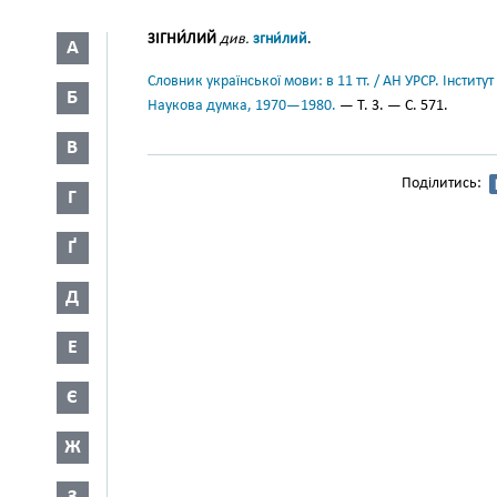
ЗІГНИ́ЛИЙ
див.
згни́лий
.
А
Словник української мови: в 11 тт. / АН УРСР. Інститут
Б
Наукова думка, 1970—1980.
— Т. 3. — С. 571.
В
Поділитись:
Г
Ґ
Д
Е
Є
Ж