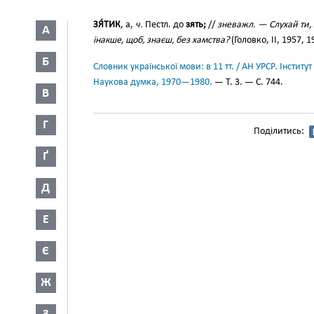
ЗЯ́ТИК
, а,
ч.
Пестл. до
зять;
//
зневажл. — Слухай ти, 
А
інакше, щоб, знаєш, без хамства?
(Головко, II, 1957, 1
Б
Словник української мови: в 11 тт. / АН УРСР. Інститут
Наукова думка, 1970—1980.
— Т. 3. — С. 744.
В
Г
Поділитись:
Ґ
Д
Е
Є
Ж