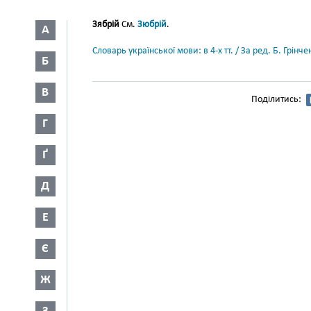
Зябрій
См.
Зюбрій
.
А
Словарь української мови: в 4-х тт. / За ред. Б. Грін
Б
В
Поділитись:
Г
Ґ
Д
Е
Є
Ж