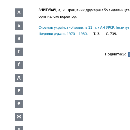
ЗЧИ́ТУВАЧ
, а,
ч.
Працівник друкарні або видавництва,
А
оригіналом; коректор.
Б
Словник української мови: в 11 тт. / АН УРСР. Інститут
Наукова думка, 1970—1980.
— Т. 3. — С. 739.
В
Г
Поділитись:
Ґ
Д
Е
Є
Ж