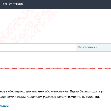
ТРАНСЛІТЕРАЦІЯ
Всі словники
аперу в обкладинці для писання або малювання.
Вдень батько ходить у
джує квіти в садку, виправляє учнівські зошити
(Смолич, II, 1958, 16).
́льний
.