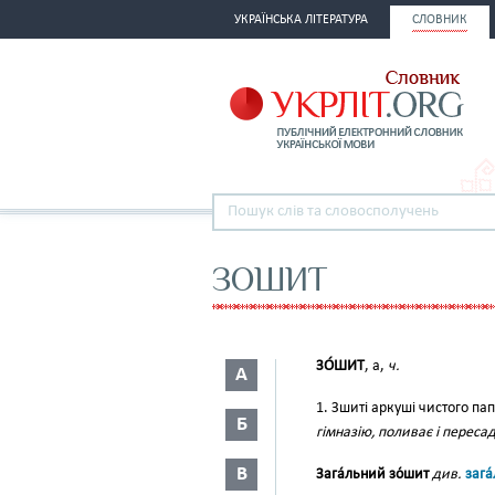
УКРАЇНСЬКА ЛІТЕРАТУРА
СЛОВНИК
ЗОШИТ
ЗО́ШИТ
, а,
ч.
А
1. Зшиті аркуші чистого п
Б
гімназію, поливає і переса
В
Зага́льний зо́шит
див.
зага