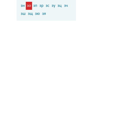
зн
зо
зп
зр
зс
зу
зц
зч
зш
зщ
зю
зя