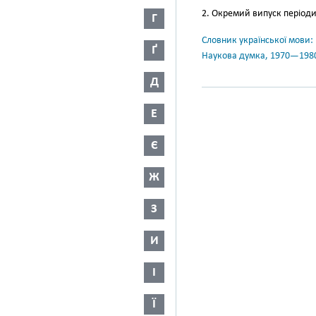
2. Окремий випуск періоди
Г
Словник української мови: в 
Ґ
Наукова думка, 1970—198
Д
Е
Є
Ж
З
И
І
Ї