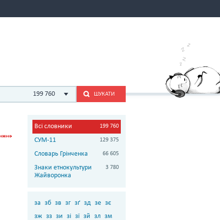
199 760
ШУКАТИ
Всі словники
199 760
СУМ-11
129 375
Словарь Грінченка
66 605
Знаки етнокультури
3 780
Жайворонка
за
зб
зв
зг
зґ
зд
зе
зє
зж
зз
зи
зі
зї
зй
зл
зм