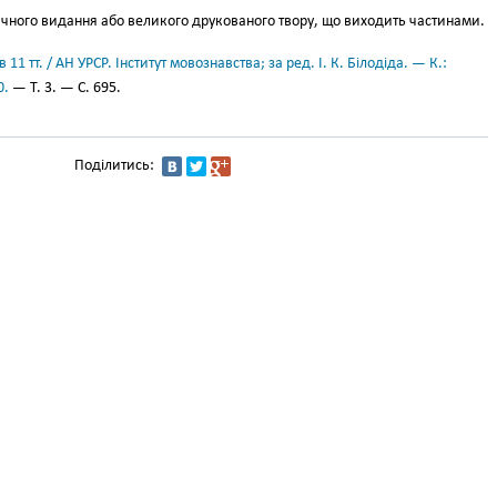
чного видання або великого друкованого твору, що виходить частинами.
11 тт. / АН УРСР. Інститут мовознавства; за ред. І. К. Білодіда. — К.:
0.
— Т. 3. — С. 695.
Поділитись: