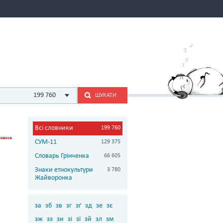
199 760
ШУКАТИ
Всі словники
199 760
СУМ-11
129 375
Словарь Грінченка
66 605
Знаки етнокультури
3 780
Жайворонка
за
зб
зв
зг
зґ
зд
зе
зє
зж
зз
зи
зі
зї
зй
зл
зм