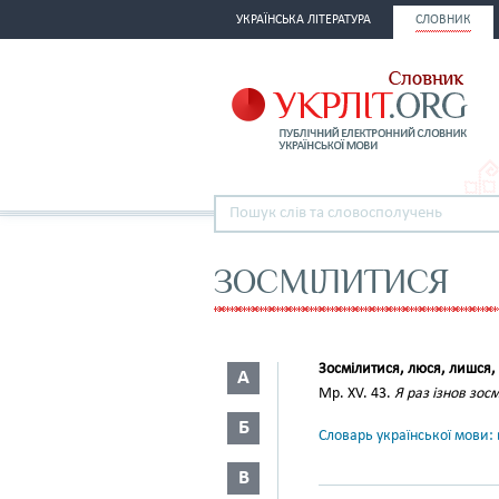
УКРАЇНСЬКА ЛІТЕРАТУРА
СЛОВНИК
ЗОСМІЛИТИСЯ
Зосмілитися, люся, лишся,
А
Мр. XV. 43.
Я раз ізнов зос
Б
Словарь української мови: в
В