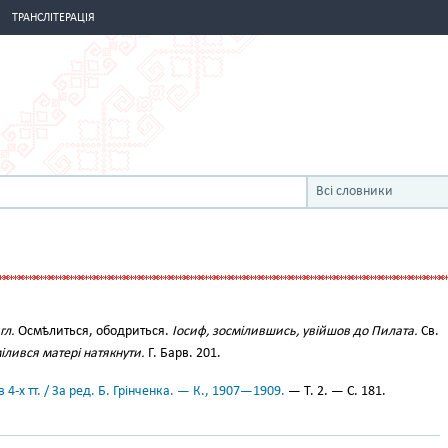
ТРАНСЛІТЕРАЦІЯ
Всі словники
гл.
Осмѣлиться, ободриться.
Іосиф, зосмілившись, увійшов до Пилата.
Св.
мілився матері натякнути.
Г. Барв. 201.
 4-х тт. / За ред. Б. Грінченка. — К., 1907—1909.
— Т. 2. — С. 181.