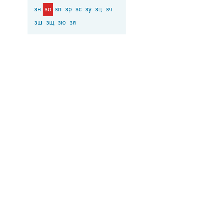
зн
зо
зп
зр
зс
зу
зц
зч
зш
зщ
зю
зя