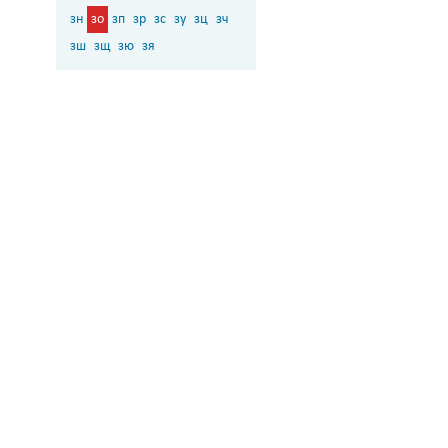
зн
зо
зп
зр
зс
зу
зц
зч
зш
зщ
зю
зя