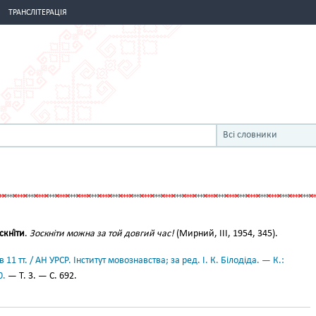
ТРАНСЛІТЕРАЦІЯ
Всі словники
скні́ти
.
Зоскніти можна за той довгий час!
(Мирний, III, 1954, 345).
11 тт. / АН УРСР. Інститут мовознавства; за ред. І. К. Білодіда. — К.:
0.
— Т. 3. — С. 692.