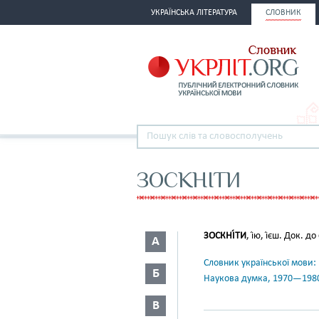
УКРАЇНСЬКА ЛІТЕРАТУРА
СЛОВНИК
ЗОСКНІТИ
ЗОСКНІ́ТИ
, і́ю, і́єш. Док. до
А
Словник української мови: в 
Б
Наукова думка, 1970—198
В