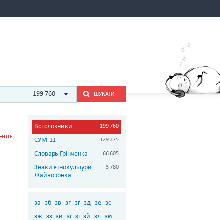
199 760
ШУКАТИ
Всі словники
199 760
СУМ-11
129 375
Словарь Грінченка
66 605
Знаки етнокультури
3 780
Жайворонка
за
зб
зв
зг
зґ
зд
зе
зє
зж
зз
зи
зі
зї
зй
зл
зм