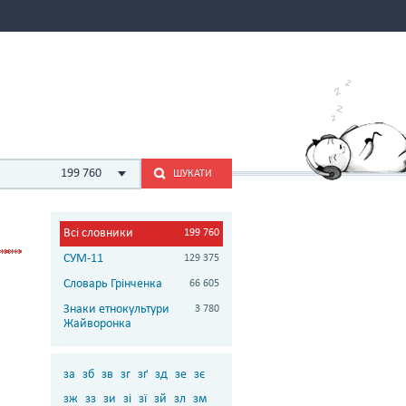
199 760
ШУКАТИ
Всі словники
199 760
СУМ-11
129 375
Словарь Грінченка
66 605
Знаки етнокультури
3 780
Жайворонка
за
зб
зв
зг
зґ
зд
зе
зє
зж
зз
зи
зі
зї
зй
зл
зм