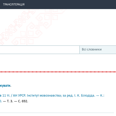
ТРАНСЛІТЕРАЦІЯ
Всі словники
джувати
.
11 тт. / АН УРСР. Інститут мовознавства; за ред. І. К. Білодіда. — К.:
0.
— Т. 3. — С. 692.