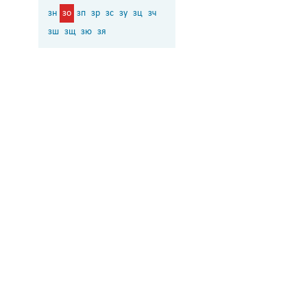
зн
зо
зп
зр
зс
зу
зц
зч
зш
зщ
зю
зя