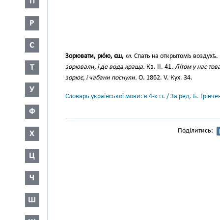
П
Р
С
Зорювати, рю́ю, єш,
гл.
Спать на открытомъ воздухѣ.
Т
зорювали, і де вода краща.
Кв. II. 41.
Літом у нас тов
зорює, і чабани поснули.
О. 1862. V. Кух. 34.
У
Словарь української мови: в 4-х тт. / За ред. Б. Грін
Ф
Поділитись:
Х
Ц
Ч
Ш