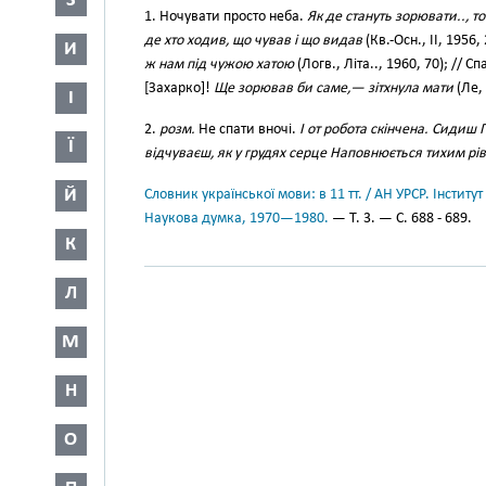
З
1. Ночувати просто неба.
Як де стануть зорювати.., то
де хто ходив, що чував і що видав
(Кв.-Осн., II, 1956
И
ж нам під чужою хатою
(Логв., Літа.., 1960, 70); // С
[Захарко]!
Ще зорював би саме,— зітхнула мати
(Ле, 
І
2.
розм.
Не спати вночі.
І от робота скінчена. Сиди
Ї
відчуваєш, як у грудях серце Наповнюється тихим рі
Й
Словник української мови: в 11 тт. / АН УРСР. Інститут
Наукова думка, 1970—1980.
— Т. 3. — С. 688 - 689.
К
Л
М
Н
О