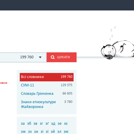
199 760
ШУКАТИ
Всі словники
199 760
СУМ-11
129 375
Словарь Грінченка
66 605
Знаки етнокультури
3 780
Жайворонка
за
зб
зв
зг
зґ
зд
зе
зє
зж
зз
зи
зі
зї
зй
зл
зм