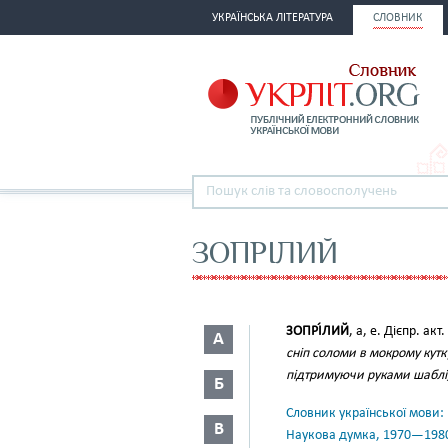
УКРАЇНСЬКА ЛІТЕРАТУРА
СЛОВНИК
ЗОПРІЛИЙ
ЗОПРІ́ЛИЙ
, а, е. Дієпр. акт
А
сніп соломи в мокрому кутку 
підтримуючи руками шаблі, 
Б
Словник української мови: в 
В
Наукова думка, 1970—198