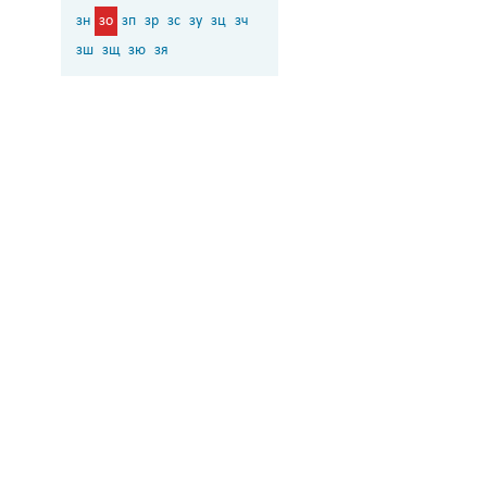
зн
зо
зп
зр
зс
зу
зц
зч
зш
зщ
зю
зя