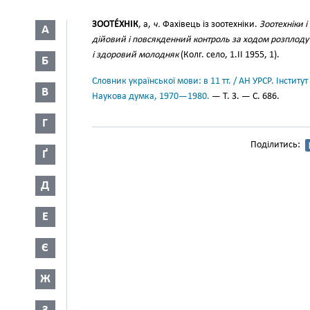
ЗООТЕ́ХНІК
, а,
ч.
Фахівець із зоотехніки.
Зоотехніки 
А
дійовий і повсякденний контроль за ходом розплоду
і здоровий молодняк
(Колг. село, 1.II 1955, 1).
Б
Словник української мови: в 11 тт. / АН УРСР. Інститут
В
Наукова думка, 1970—1980.
— Т. 3. — С. 686.
Г
Поділитись:
Ґ
Д
Е
Є
Ж