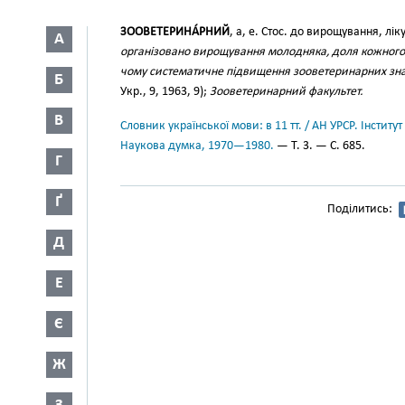
ЗООВЕТЕРИНА́РНИЙ
, а, е. Стос. до вирощування, лі
А
організовано вирощування молодняка, доля кожного те
чому систематичне підвищення зооветеринарних зн
Б
Укр., 9, 1963, 9);
Зооветеринарний факультет.
В
Словник української мови: в 11 тт. / АН УРСР. Інститут
Наукова думка, 1970—1980.
— Т. 3. — С. 685.
Г
Ґ
Поділитись:
Д
Е
Є
Ж