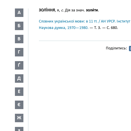
ЗОЛІ́ННЯ
, я,
с.
Дія за знач.
золи́ти
.
А
Словник української мови: в 11 тт. / АН УРСР. Інститут
Б
Наукова думка, 1970—1980.
— Т. 3. — С. 680.
В
Поділитись:
Г
Ґ
Д
Е
Є
Ж