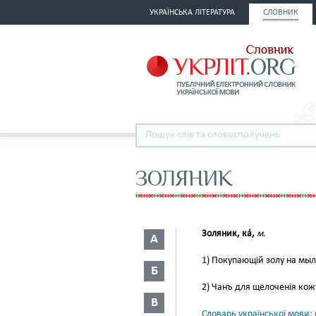
УКРАЇНСЬКА ЛІТЕРАТУРА
СЛОВНИК
ЗОЛЯНИК
Золяник, ка́,
м.
А
1) Покупающій золу на мы
Б
2) Чанъ для щелоченія кожъ
В
Словарь української мови: в