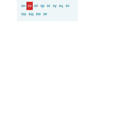
зн
зо
зп
зр
зс
зу
зц
зч
зш
зщ
зю
зя