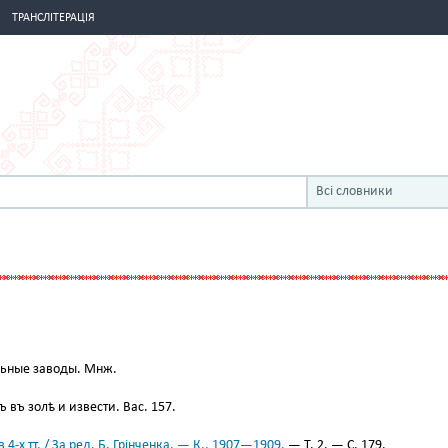
ТРАНСЛІТЕРАЦІЯ
Всі словники
льные заводы. Мнж.
 въ золѣ и извести. Вас. 157.
 4-х тт. / За ред. Б. Грінченка. — К., 1907—1909.
— Т. 2. — С. 179.