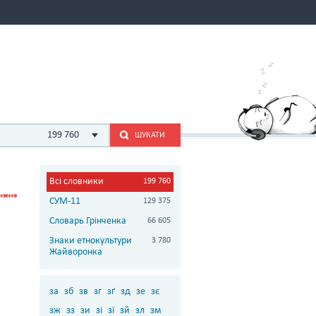
199 760
ШУКАТИ
Всі словники
199 760
СУМ-11
129 375
Словарь Грінченка
66 605
Знаки етнокультури
3 780
Жайворонка
за
зб
зв
зг
зґ
зд
зе
зє
зж
зз
зи
зі
зї
зй
зл
зм