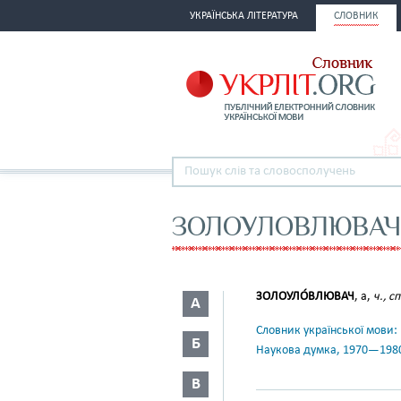
УКРАЇНСЬКА ЛІТЕРАТУРА
СЛОВНИК
ЗОЛОУЛОВЛЮВАЧ
ЗОЛОУЛО́ВЛЮВАЧ
, а,
ч., с
А
Словник української мови: в 
Б
Наукова думка, 1970—198
В