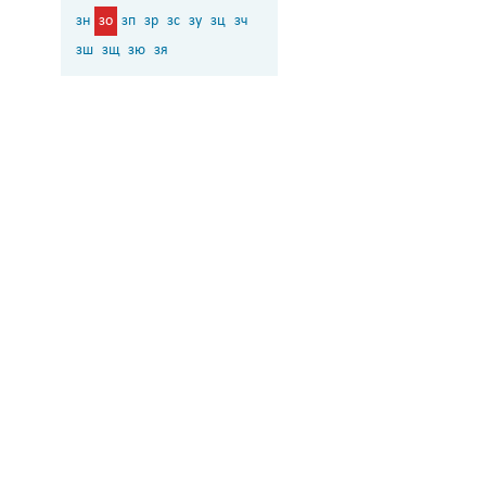
зн
зо
зп
зр
зс
зу
зц
зч
зш
зщ
зю
зя