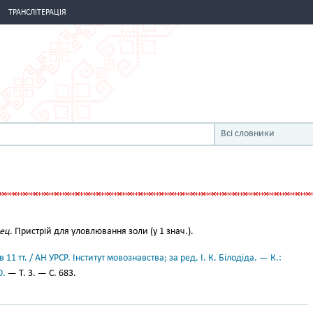
ТРАНСЛІТЕРАЦІЯ
Всі словники
пец.
Пристрій для уловлювання золи (у 1 знач.).
11 тт. / АН УРСР. Інститут мовознавства; за ред. І. К. Білодіда. — К.:
0.
— Т. 3. — С. 683.