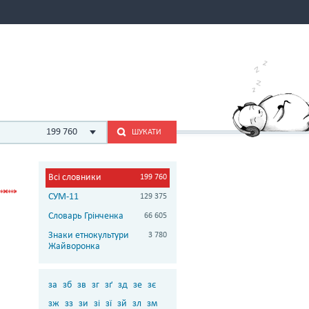
199 760
ШУКАТИ
Всі словники
199 760
СУМ-11
129 375
Словарь Грінченка
66 605
Знаки етнокультури
3 780
Жайворонка
за
зб
зв
зг
зґ
зд
зе
зє
зж
зз
зи
зі
зї
зй
зл
зм