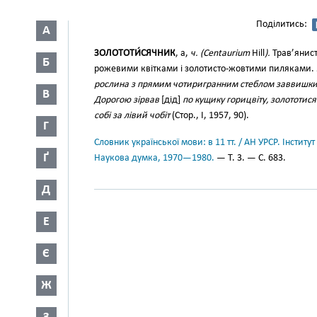
Поділитись:
А
ЗОЛОТОТИ́СЯЧНИК
, а,
ч. (Centaurium
Hill
).
Трав’янист
Б
рожевими квітками і золотисто-жовтими пиляками.
рослина з прямим чотиригранним стеблом заввишки
В
Дорогою зірвав
[дід]
по кущику горицвіту, золототисяч
собі за лівий чобіт
(Стор., І, 1957, 90).
Г
Словник української мови: в 11 тт. / АН УРСР. Інститут
Ґ
Наукова думка, 1970—1980.
— Т. 3. — С. 683.
Д
Е
Є
Ж