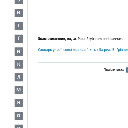
З
И
І
Ї
Золототисячник, ка,
м.
Раст. Erytreum centaureum.
Словарь української мови: в 4-х тт. / За ред. Б. Грін
Й
К
Поділитись:
Л
М
Н
О