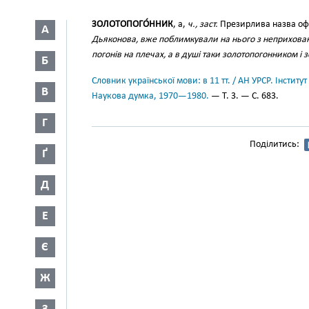
ЗОЛОТОПОГО́ННИК
, а,
ч., заст.
Презирлива назва офі
А
Дьяконова, вже поблимкували на нього з неприхован
погонів на плечах, а в душі таки золотопогонником і 
Б
Словник української мови: в 11 тт. / АН УРСР. Інститут
В
Наукова думка, 1970—1980.
— Т. 3. — С. 683.
Г
Поділитись:
Ґ
Д
Е
Є
Ж