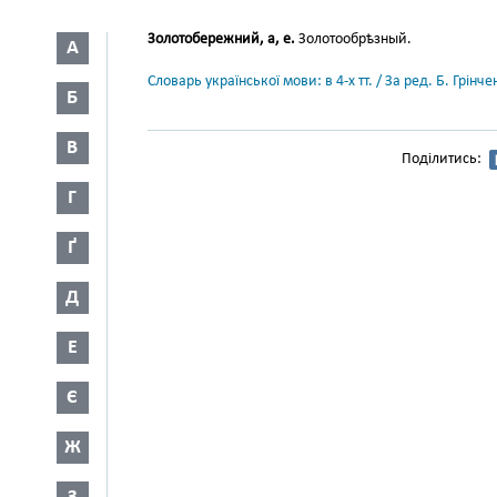
Золотобережний, а, е.
Золотообрѣзный.
А
Словарь української мови: в 4-х тт. / За ред. Б. Грін
Б
В
Поділитись:
Г
Ґ
Д
Е
Є
Ж