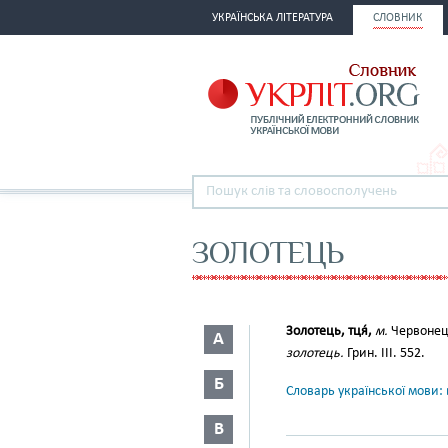
УКРАЇНСЬКА ЛІТЕРАТУРА
СЛОВНИК
ЗОЛОТЕЦЬ
Золотець, тця́,
м.
Червоне
А
золотець.
Грин. III. 552.
Б
Словарь української мови: в
В