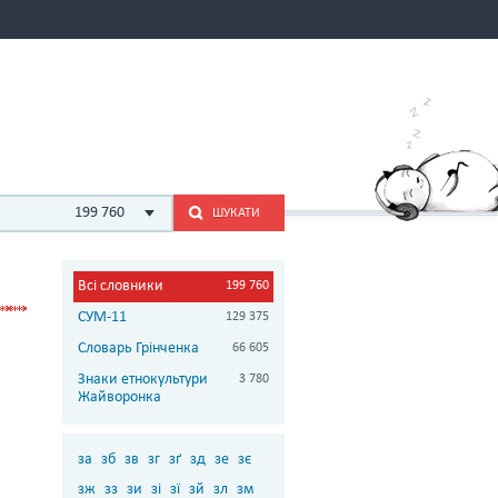
199 760
ШУКАТИ
Всі словники
199 760
СУМ-11
129 375
Словарь Грінченка
66 605
Знаки етнокультури
3 780
Жайворонка
за
зб
зв
зг
зґ
зд
зе
зє
зж
зз
зи
зі
зї
зй
зл
зм