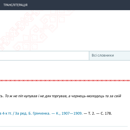
ТРАНСЛІТЕРАЦІЯ
Всі словники
цъ.
То ж не піп купував і не дяк торгував, а чернець-молодець та за свій
 4-х тт. / За ред. Б. Грінченка. — К., 1907—1909.
— Т. 2. — С. 178.