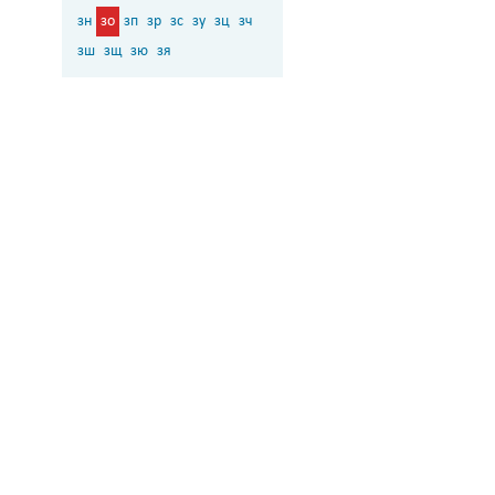
зн
зо
зп
зр
зс
зу
зц
зч
зш
зщ
зю
зя