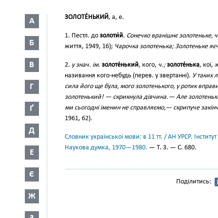
ЗОЛОТЕ́НЬКИЙ
, а, е.
А
1. Пестл. до
золоти́й
.
Сонечко вранішнє золотеньке, ч
Б
життя, 1949, 16);
Чарочка золотенька; Золотеньке яє
В
2.
у знач. ім.
золоте́нький
, кого,
ч.;
золоте́нька
, кої,
ж
називання кого-небудь (перев. у звертанні).
У таких 
Г
сила його ще була, мого золотенького, у ротик вправ
золотенький! — скрикнула дівчина.— Але золотеньк
Ґ
ми сьогодні іменин не справляємо,— скрипуче закін
1961, 62).
Д
Словник української мови: в 11 тт. / АН УРСР. Інститут
Наукова думка, 1970—1980.
— Т. 3. — С. 680.
Е
Є
Поділитись:
Ж