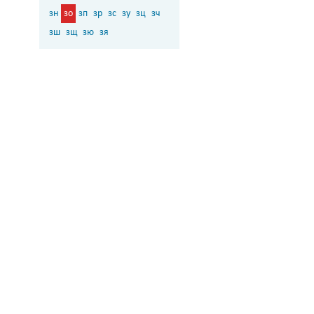
зн
зо
зп
зр
зс
зу
зц
зч
зш
зщ
зю
зя