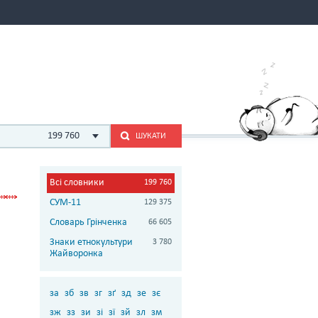
199 760
ШУКАТИ
Всі словники
199 760
СУМ-11
129 375
Словарь Грінченка
66 605
Знаки етнокультури
3 780
Жайворонка
за
зб
зв
зг
зґ
зд
зе
зє
зж
зз
зи
зі
зї
зй
зл
зм