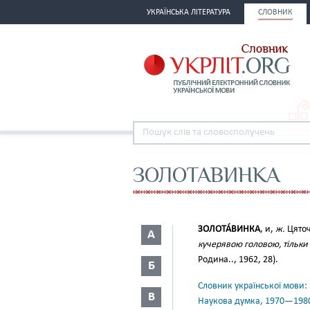
УКРАЇНСЬКА ЛІТЕРАТУРА
СЛОВНИК
ЗОЛОТАВИНКА
ЗОЛОТА́ВИНКА
, и,
ж.
Цяточ
А
кучерявою головою, тільки о
Родина.., 1962, 28).
Б
Словник української мови: в 
В
Наукова думка, 1970—198