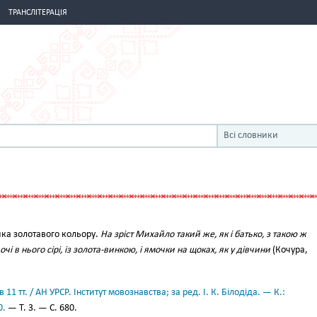
ТРАНСЛІТЕРАЦІЯ
Всі словники
ка золотавого кольору.
На зріст Михайло такий же, як і батько, з такою ж
чі в нього сірі, із золота-винкою, і ямочки на щоках, як у дівчини
(Кочура,
11 тт. / АН УРСР. Інститут мовознавства; за ред. І. К. Білодіда. — К.:
0.
— Т. 3. — С. 680.