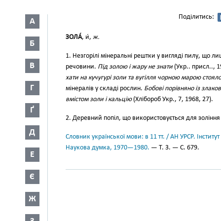
Поділитись:
А
ЗОЛА́
, и́,
ж.
Б
1. Незгорілі мінеральні рештки у вигляді пилу, що л
В
речовини.
Під золою і жару не знати
(Укр.. присл.., 
хати на кучугурі золи та вугілля чорною марою стоя
Г
мінералів у складі рослин.
Бобові порівняно із злак
вмістом золи і кальцію
(Хлібороб Укр., 7, 1968, 27).
Ґ
2. Деревний попіл, що використовується для зоління
Д
Словник української мови: в 11 тт. / АН УРСР. Інститут
Наукова думка, 1970—1980.
— Т. 3. — С. 679.
Е
Є
Ж