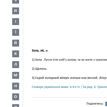
З
И
І
Ї
Й
Зола, ли́,
ж.
К
1) Зола.
Лучче їсти хліб з золою, та не жити з чужино
Л
2) Щелочь.
М
3) Сырой холодный вѣтеръ осенью или весной.
Вітер
Н
Словарь української мови: в 4-х тт. / За ред. Б. Грін
О
Поділитись: