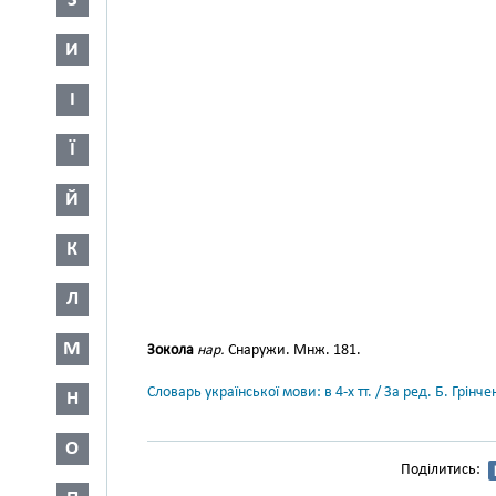
З
И
І
Ї
Й
К
Л
М
Зокола
нар.
Снаружи. Мнж. 181.
Словарь української мови: в 4-х тт. / За ред. Б. Грін
Н
О
Поділитись: