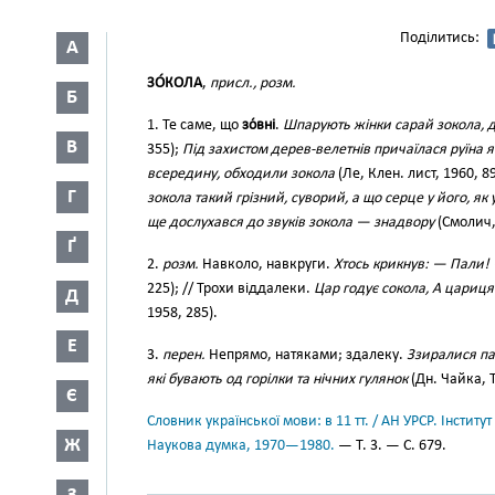
Поділитись:
А
ЗО́КОЛА
,
присл., розм.
Б
1. Те саме, що
зо́вні
.
Шпарують жінки сарай зокола, де
В
355);
Під захистом дерев-велетнів причаїлася руїна 
всередину, обходили зокола
(Ле, Клен. лист, 1960, 8
Г
зокола такий грізний, суворий, а що серце у його, як 
ще дослухався до звуків зокола — знадвору
(Смолич, 
Ґ
2.
розм.
Навколо, навкруги.
Хтось крикнув: — Пали! —
225); // Трохи віддалеки.
Цар годує сокола, А цариця
Д
1958, 285).
Е
3.
перен.
Непрямо, натяками; здалеку.
Ззиралися пан
які бувають од горілки та нічних гулянок
(Дн. Чайка, Т
Є
Словник української мови: в 11 тт. / АН УРСР. Інститут
Ж
Наукова думка, 1970—1980.
— Т. 3. — С. 679.