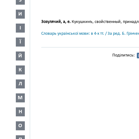
З
И
Зозулячий, а, е.
Кукушкинъ, свойственный, принадл
І
Словарь української мови: в 4-х тт. / За ред. Б. Грін
Ї
Й
Поділитись:
К
Л
М
Н
О