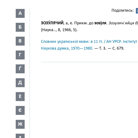
Поділитись:
А
ЗОЗУ́ЛЯЧИЙ
, а, е. Прикм. до
зозу́ля
.
Зозулячі яйця б
Б
(Наука.., 8, 1966, 5).
В
Словник української мови: в 11 тт. / АН УРСР. Інститут
Наукова думка, 1970—1980.
— Т. 3. — С. 679.
Г
Ґ
Д
Е
Є
Ж