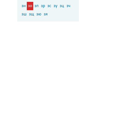
зн
зо
зп
зр
зс
зу
зц
зч
зш
зщ
зю
зя