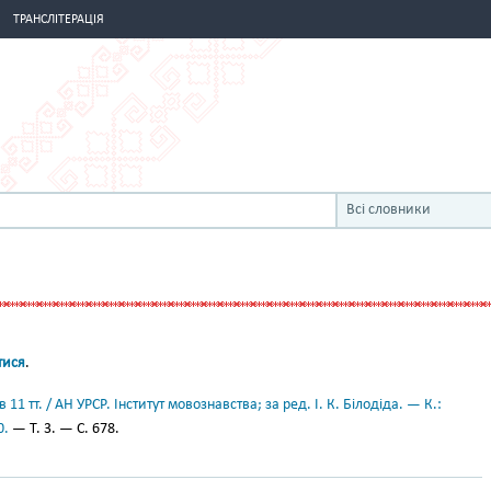
ТРАНСЛІТЕРАЦІЯ
Всі словники
тися
.
11 тт. / АН УРСР. Інститут мовознавства; за ред. І. К. Білодіда. — К.:
0.
— Т. 3. — С. 678.