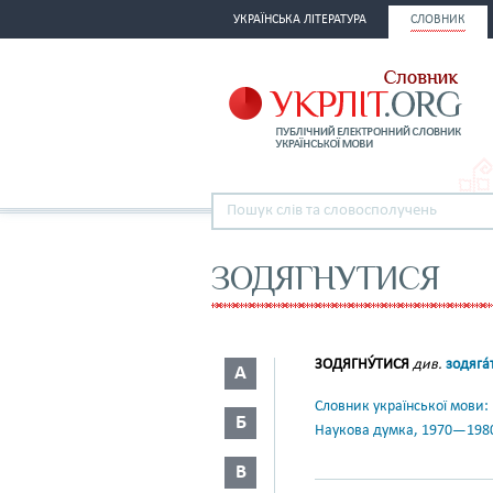
УКРАЇНСЬКА ЛІТЕРАТУРА
СЛОВНИК
ЗОДЯГНУТИСЯ
ЗОДЯГНУ́ТИСЯ
див.
зодяга́
А
Словник української мови: в 
Б
Наукова думка, 1970—198
В