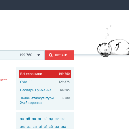
199 760
ШУКАТИ
Всі словники
199 760
СУМ-11
129 375
Словарь Грінченка
66 605
Знаки етнокультури
3 780
Жайворонка
за
зб
зв
зг
зґ
зд
зе
зє
зж
зз
зи
зі
зї
зй
зл
зм