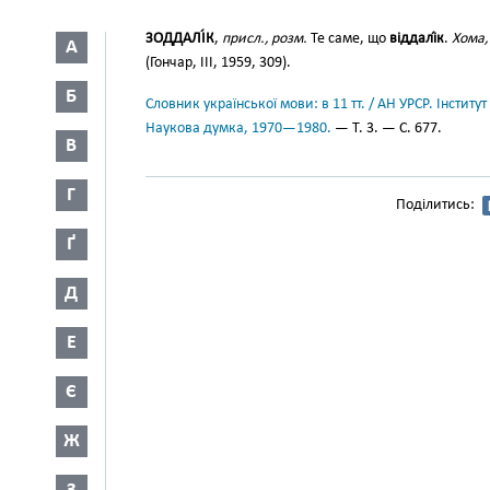
ЗОДДАЛІ́К
,
присл., розм.
Те саме, що
віддалі́к
.
Хома,
А
(Гончар, III, 1959, 309).
Б
Словник української мови: в 11 тт. / АН УРСР. Інститут
Наукова думка, 1970—1980.
— Т. 3. — С. 677.
В
Г
Поділитись:
Ґ
Д
Е
Є
Ж