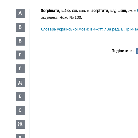
Зогрішати, ша́ю, єш,
сов. в.
зогрітити, шу, ши́ш,
гл.
=
А
зогрішив.
Ном. № 100.
Б
Словарь української мови: в 4-х тт. / За ред. Б. Грін
В
Поділитись:
Г
Ґ
Д
Е
Є
Ж