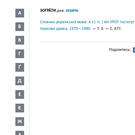
ЗОГРА́ТИ
див.
зігра́ти
.
А
Словник української мови: в 11 тт. / АН УРСР. Інститут
Б
Наукова думка, 1970—1980.
— Т. 3. — С. 677.
В
Поділитись:
Г
Ґ
Д
Е
Є
Ж