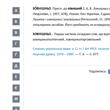
ЗО́ВНІШНЬО
. Присл. до
зо́внішній
2, 6, 8.
Зовнішньо 
А
Людолови, І, 1957, 478);
Поеми Лесі Українки, її др
Пушкіна і зовнішньо і внутрішньо
(Рильський, III, 195
Б
популярним засобом. Його приймають як всередину, 
В
ЗОВНІШНЬО
… Перша частина складних слів, що відп
зовнішньополіти́чний, зовнішньоторгове́льний.
Г
Словник української мови: в 11 тт. / АН УРСР. Інститут
Ґ
Наукова думка, 1970—1980.
— Т. 3. — С. 677.
Д
Поділитись:
Е
Є
Ж