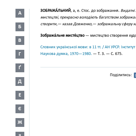
ЗОБРАЖА́ЛЬНИЙ
, а, е. Стос. до зображання.
Видатні 
А
мистецтві, прекрасно володіють багатством зобража
створити,— казав Довженко,— зображальну сферу к
Б
Зобража́льне мисте́цтво
— мистецтво створення худож
В
Словник української мови: в 11 тт. / АН УРСР. Інститут
Г
Наукова думка, 1970—1980.
— Т. 3. — С. 675.
Ґ
Поділитись:
Д
Е
Є
Ж