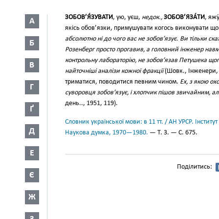
ЗОБОВ’Я́ЗУВАТИ
, ую, уєш,
недок.,
ЗОБОВ’ЯЗА́ТИ
, яжу
А
якісь обов’язки, примушувати когось виконувати щ
абсолютно ні до чого вас не зобов’язує. Ви тільки ск
Б
Розенберг просто прогавив, а головний інженер навми
контрольну лабораторію, не зобов’язав Петушека щ
В
найточніші аналізи кожної фракції
(Шовк., Інженери, 
триматися, поводитися певним чином.
Ех, з якою ох
Г
суворовця зобов’язує, і хлопчик пішов звичайним, а
день.., 1951, 119).
Ґ
Словник української мови: в 11 тт. / АН УРСР. Інститут
Д
Наукова думка, 1970—1980.
— Т. 3. — С. 675.
Е
Поділитись:
Є
Ж